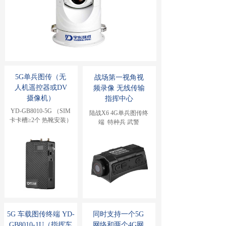
5G单兵图传（无
战场第一视角视
人机遥控器或DV
频录像 无线传输
摄像机）
指挥中心
YD-GB8010-5G （SIM
陆战X6 4G单兵图传终
卡卡槽≥2个 热靴安装）
端  特种兵 武警
5G 车载图传终端 YD-
同时支持一个5G
GB8010-1U（指挥车
网络和两个4G网