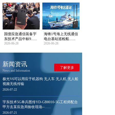
国债应急通信装备宇
海锋1号海上无线通信
东技术产品中标9......
电台基站巡检船......
2026-06-28
2026-06-28
新闻资讯
了解更多
News and Information
极光V6可以用应于机器狗 无人车 无人机 无人船
视频无线传输
2026-07-22
宇东技术5G单兵图传YD-GB8010-5G工程师配合
甲方去某应急局验收现场--......
2026-07-21