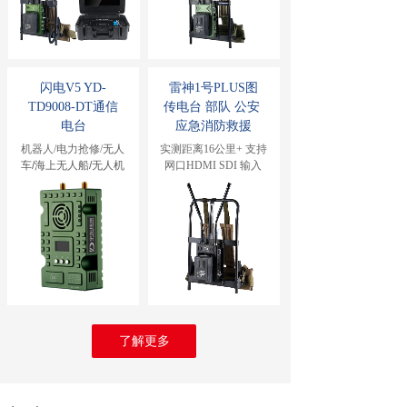
闪电V5
 YD-
雷神1号PLUS图
TD9008-DT通信
传电台 部队 公安 
电台
应急消防救援
机器人/电力抢修/
无人
实测距离16公里+ 支持
车/海上无人船/无人机
网口HDMI SDI 输入
了解更多