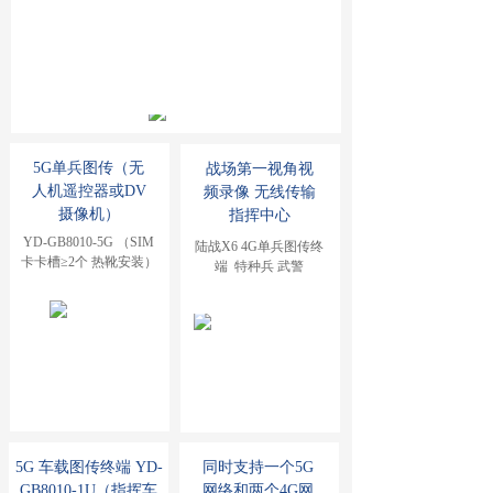
5G单兵图传（无
战场第一视角视
人机遥控器或DV
频录像 无线传输
摄像机）
指挥中心
YD-GB8010-5G （SIM
陆战X6 4G单兵图传终
卡卡槽≥2个 热靴安装）
端  特种兵 武警
5G 车载图传终端 YD-
同时支持一个5G
GB8010-1U（指挥车
网络和两个4G网