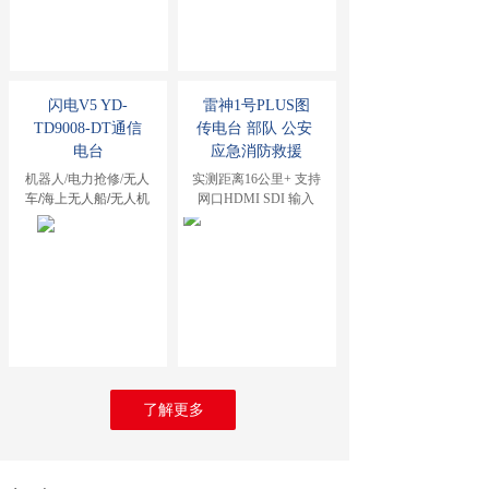
闪电V5
 YD-
雷神1号PLUS图
TD9008-DT通信
传电台 部队 公安 
电台
应急消防救援
机器人/电力抢修/
无人
实测距离16公里+ 支持
车/海上无人船/无人机
网口HDMI SDI 输入
了解更多