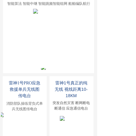
智能算法 智能中继 智能跳频智能组网 船舶编队航行
雷神1号真正的纯
雷神1号PRO应急
无线 视线距离10-
救援
单兵无线图
18KM
传电台
突发自然灾害 断网断电
消防部队操练背负式单
断通信 应急通信电台
兵无线图传
电台