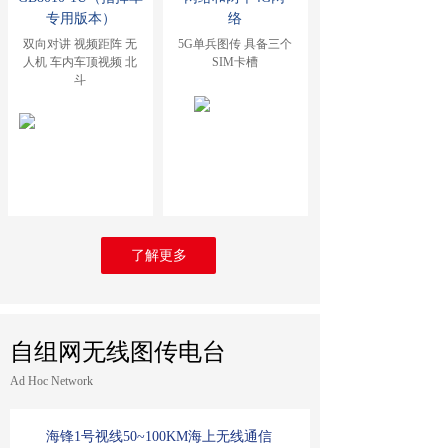
专用版本）
络
双向对讲 视频距阵 无
5G单兵图传 具备三个
人机 车内车顶视频 北
SIM卡槽
斗
了解更多
自组网无线图传电台
Ad Hoc Network
海锋1号视线50~100KM海上无线通信