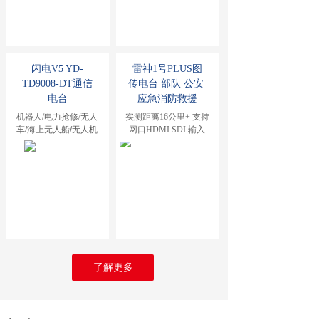
闪电V5
 YD-
雷神1号PLUS图
TD9008-DT通信
传电台 部队 公安 
电台
应急消防救援
机器人/电力抢修/
无人
实测距离16公里+ 支持
车/海上无人船/无人机
网口HDMI SDI 输入
了解更多