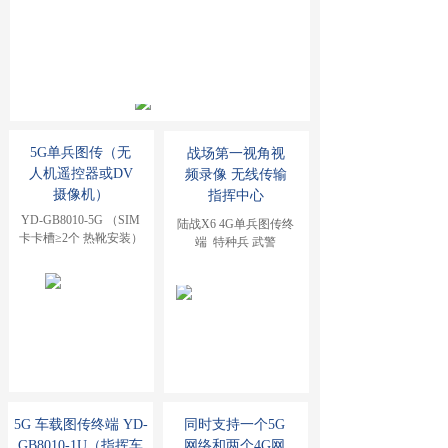
5G单兵图传（无
战场第一视角视
人机遥控器或DV
频录像 无线传输
摄像机）
指挥中心
YD-GB8010-5G （SIM
陆战X6 4G单兵图传终
卡卡槽≥2个 热靴安装）
端  特种兵 武警
5G 车载图传终端 YD-
同时支持一个5G
GB8010-1U（指挥车
网络和两个4G网