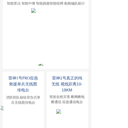
智能算法 智能中继 智能跳频智能组网 船舶编队航行
雷神1号真正的纯
雷神1号PRO应急
无线 视线距离10-
救援
单兵无线图
18KM
传电台
突发自然灾害 断网断电
消防部队操练背负式单
断通信 应急通信电台
兵无线图传
电台