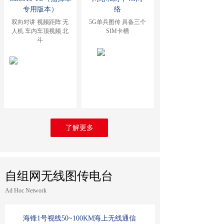
专用版本）
络
双向对讲 视频距阵 无
5G单兵图传 具备三个
人机 车内车顶视频 北
SIM卡槽
斗
了解更多
自组网无线图传电台
Ad Hoc Network
海锋1号视线50~100KM海上无线通信