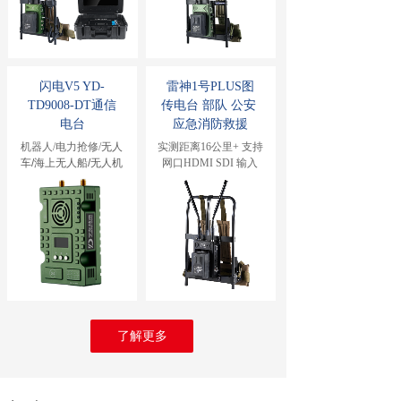
闪电V5
 YD-
雷神1号PLUS图
TD9008-DT通信
传电台 部队 公安 
电台
应急消防救援
机器人/电力抢修/
无人
实测距离16公里+ 支持
车/海上无人船/无人机
网口HDMI SDI 输入
了解更多