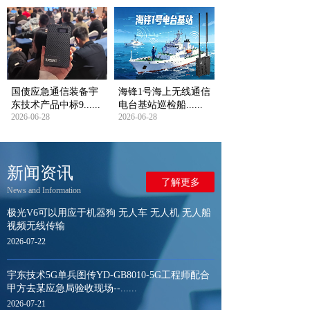
国债应急通信装备宇
海锋1号海上无线通信
东技术产品中标9......
电台基站巡检船......
2026-06-28
2026-06-28
新闻资讯
了解更多
News and Information
极光V6可以用应于机器狗 无人车 无人机 无人船
视频无线传输
2026-07-22
宇东技术5G单兵图传YD-GB8010-5G工程师配合
甲方去某应急局验收现场--......
2026-07-21