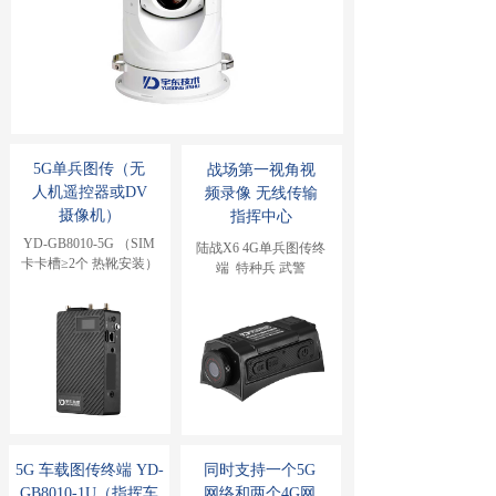
5G单兵图传（无
战场第一视角视
人机遥控器或DV
频录像 无线传输
摄像机）
指挥中心
YD-GB8010-5G （SIM
陆战X6 4G单兵图传终
卡卡槽≥2个 热靴安装）
端  特种兵 武警
5G 车载图传终端 YD-
同时支持一个5G
GB8010-1U（指挥车
网络和两个4G网