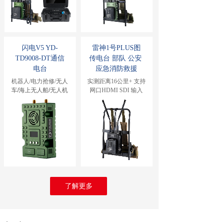
闪电V5
 YD-
雷神1号PLUS图
TD9008-DT通信
传电台 部队 公安 
电台
应急消防救援
机器人/电力抢修/
无人
实测距离16公里+ 支持
车/海上无人船/无人机
网口HDMI SDI 输入
了解更多