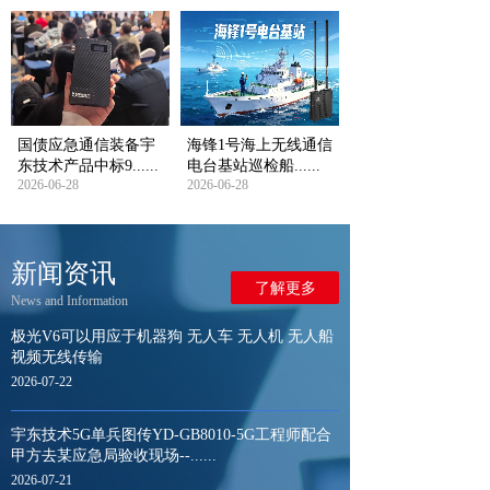
国债应急通信装备宇
海锋1号海上无线通信
东技术产品中标9......
电台基站巡检船......
2026-06-28
2026-06-28
新闻资讯
了解更多
News and Information
极光V6可以用应于机器狗 无人车 无人机 无人船
视频无线传输
2026-07-22
宇东技术5G单兵图传YD-GB8010-5G工程师配合
甲方去某应急局验收现场--......
2026-07-21