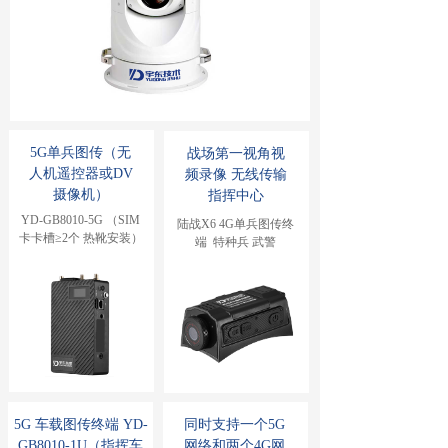
5G单兵图传（无
战场第一视角视
人机遥控器或DV
频录像 无线传输
摄像机）
指挥中心
YD-GB8010-5G （SIM
陆战X6 4G单兵图传终
卡卡槽≥2个 热靴安装）
端  特种兵 武警
5G 车载图传终端 YD-
同时支持一个5G
GB8010-1U（指挥车
网络和两个4G网